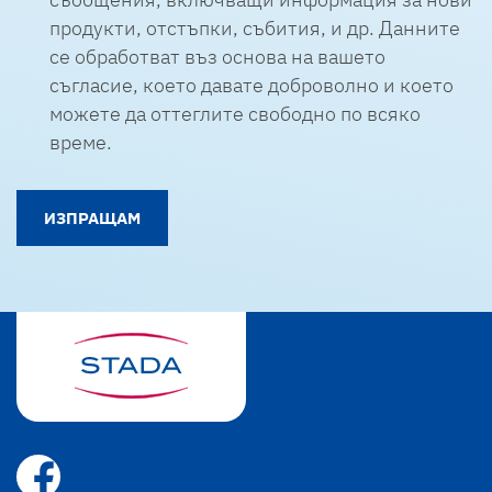
продукти, отстъпки, събития, и др. Данните
се обработват въз основа на вашето
съгласие, което давате доброволно и което
можете да оттеглите свободно по всяко
време.