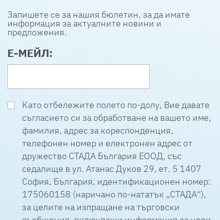
Запишете се за нашия бюлетин, за да имате
информация за актуалните новини и
предложения.
Е-МЕЙЛ:
Като отбележите полето по-долу, Вие давате
съгласието си за обработване на вашето име,
фамилия, адрес за кореспонденция,
телефонен номер и електронен адрес от
дружество СТАДА България ЕООД, със
седалище в ул. Атанас Дуков 29, ет. 5 1407
София, България, идентификационен номер:
175060158 (наричано по-нататък „СТАДА“),
за целите на изпращане на търговски
съобщения, включващи информация за нови