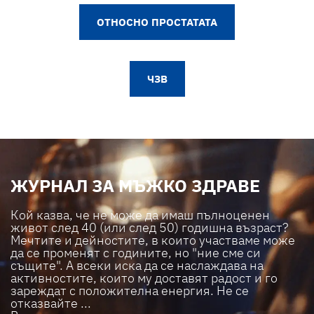
ОТНОСНО ПРОСТАТАТА
ЧЗВ
ЖУРНАЛ ЗА МЪЖКО ЗДРАВЕ
Кой казва, че не може да имаш пълноценен
живот след 40 (или след 50) годишна възраст?
Мечтите и дейностите, в които участваме може
да се променят с годините, но "ние сме си
същите". А всеки иска да се наслаждава на
активностите, които му доставят радост и го
зареждат с положителна енергия. Не се
отказвайте ...