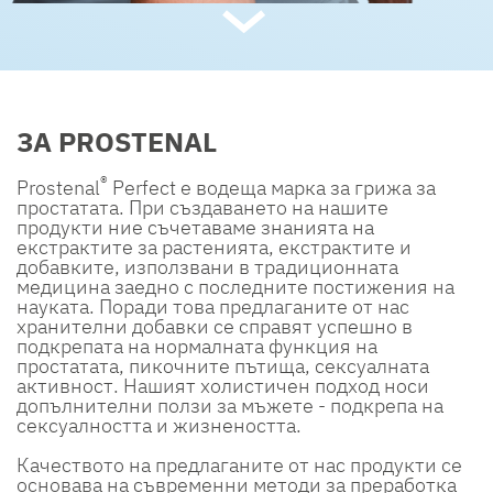
ЗА PROSTENAL
®
Prostenal
Perfect е водеща марка за грижа за
простатата. При създаването на нашите
продукти ние съчетаваме знанията на
екстрактите за растенията, екстрактите и
добавките, използвани в традиционната
медицина заедно с последните постижения на
науката. Поради това предлаганите от нас
хранителни добавки се справят успешно в
подкрепата на нормалната функция на
простатата, пикочните пътища, сексуалната
активност. Нашият холистичен подход носи
допълнителни ползи за мъжете - подкрепа на
сексуалността и жизнеността.
Качеството на предлаганите от нас продукти се
основава на съвременни методи за преработка