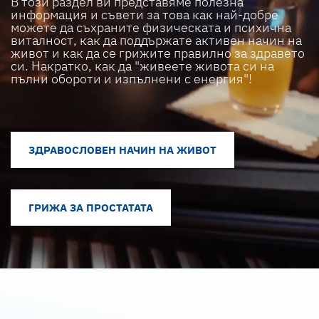
В този раздел ви представяме полезна
информация и съвети за това как най-добре
можете да съхраните физическата и психична
виталност, как да поддържате активен начин на
живот и как да се грижите правилно за здравето
си. Накратко, как да "живеете живота си на
пълни обороти и изпълнени с енергия"!
ЗДРАВОСЛОВЕН НАЧИН НА ЖИВОТ
ГРИЖА ЗА ПРОСТАТАТА