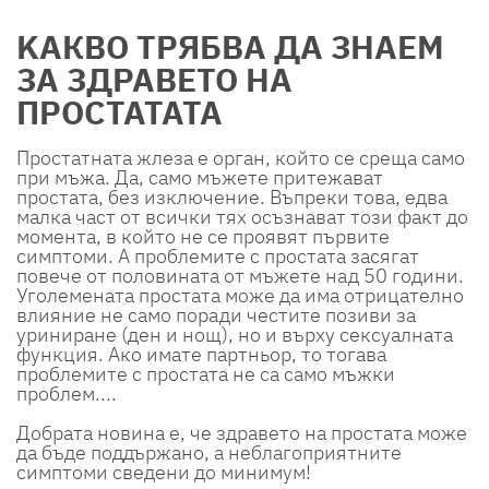
KАКВО ТРЯБВА ДА ЗНАЕМ
ЗА ЗДРАВЕТО НА
ПРОСТАТАТА
Простатната жлеза е орган, който се среща само
при мъжа. Да, само мъжете притежават
простата, без изключение. Въпреки това, едва
малка част от всички тях осъзнават този факт до
момента, в който не се проявят първите
симптоми. А проблемите с простата засягат
повече от половината от мъжете над 50 години.
Уголемената простата може да има отрицателно
влияние не само поради честите позиви за
уриниране (ден и нощ), но и върху сексуалната
функция. Ако имате партньор, то тогава
проблемите с простата не са само мъжки
проблем....
Добрата новина е, че здравето на простата може
да бъде поддържано, а неблагоприятните
симптоми сведени до минимум!