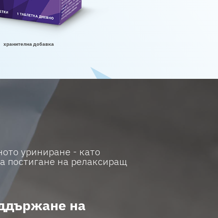
хранителна добавка
ното уриниране - като
за постигане на релаксиращ
оддържане на