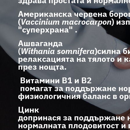
здрава простата и нормалн
Американска червена бор
(
Vaccinium macrocarpon
) из
"суперхрана" .
Ашваганда
(
Withania somnifera
)силна 
релаксацията на тялото и к
през нощта.
Витамини B1 и B2
помагат за поддържане но
физиологичния баланс в ор
Цинк
допринася за поддържане н
нормалната плодовитост и 