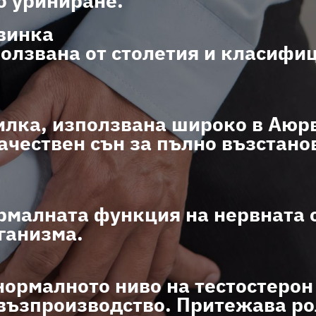
о уриниране.
овинка
ползвана от столетия и класифи
билка, използвана широко в Аюр
ачествен сън за пълно възстано
рмалната функция на нервната 
ганизма.
ормалното ниво на тестостерон 
възпроизводство. Притежава ро