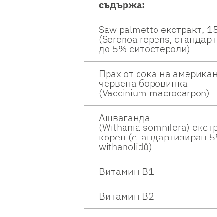
съдържа:
Saw palmetto екстракт, 1
(Serenoa repens, стандар
до 5% ситостероли)
Прах от сока на америка
червена боровинка
(Vaccinium macrocarpon)
Ашваганда
(Withania somnifera) екст
корен (стандартизиран 
withanolidů)
Витамин B1
Витамин B2