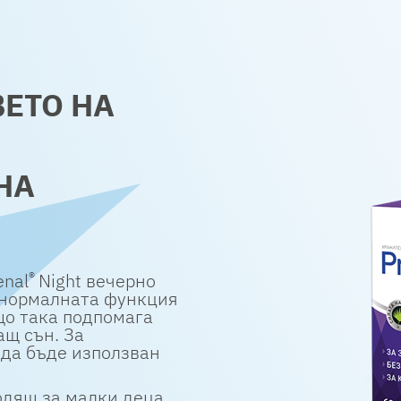
ВЕТО НА
НА
®
enal
Night вечерно
а нормалната функция
що така подпомага
ащ сън. За
 да бъде използван
одящ за малки деца.