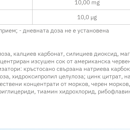
10,00 mg
10,0 µg
рием; - дневната доза не е установена
оза, калциев карбонат, силициев диоксид, маг
нцентриран изсушен сок от американска червен
изатори: кръстосано свързана натриева карбо
за, хидроксипропил целулоза; цинк цитрат, на
ествени концентрати от морков, черен морков,
риглицериди, тиамин хидрохлорид,
рибофлави