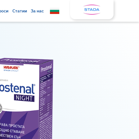
роси
Статии
За нас