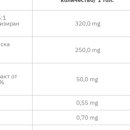
5:1
тизиран
320,0 mg
нска
250,0 mg
ракт от
50,0 mg
5%
0,55 mg
0,70 mg