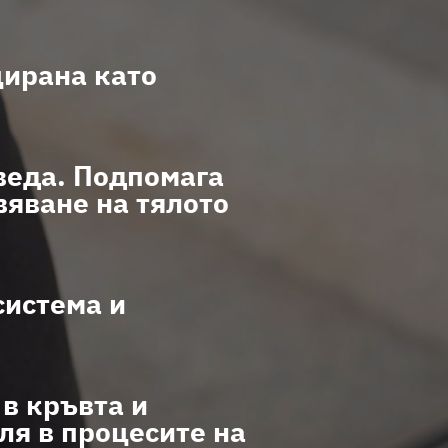
цирана като
веда. Подпомага
вяване на тялото
система и
в кръвта и
ля в процесите на