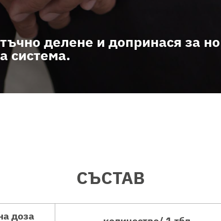
етъчно делене и допринася за н
а система.
СЪСТАВ
на доза
количество/ 1 тбл.