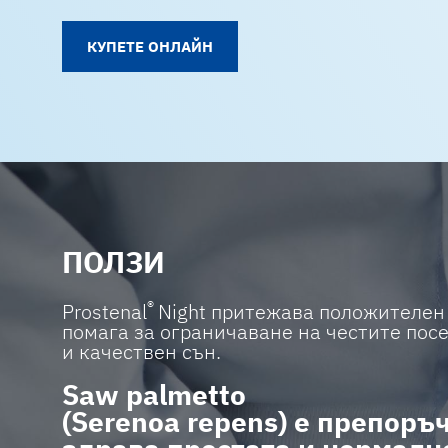
КУПЕТЕ ОНЛАЙН
ПОЛЗИ
®
Prostenal
Night притежава положителен 
помага за ограничаване на честите пос
и качествен сън.
Saw palmetto
(Serenoa repens) е препор