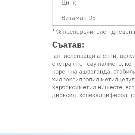
Цинк
Витамин D3
* % препоръчителен дневен п
Съатав:
антислепващи агенти: целул
екстракт от сау палмето, ко
корен на ашваганда, стабил
хидроксипропил метилцелуло
карбоксиметил нишесте, ест
диоксид, холекалциферол, т