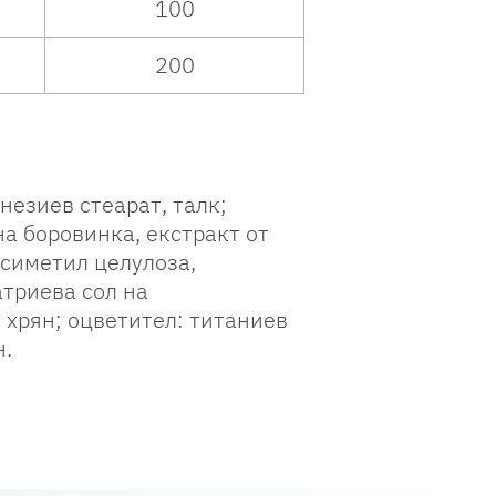
100
200
незиев стеарат, талк;
а боровинка, екстракт от
ксиметил целулоза,
триева сол на
 хрян; оцветител: титаниев
н
.