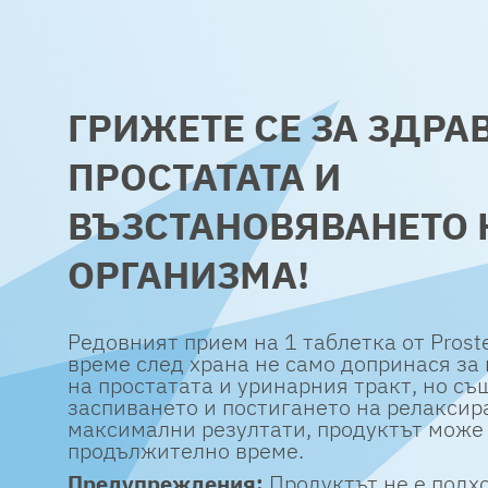
ГРИЖЕТЕ СЕ ЗА ЗДРА
ПРОСТАТАТА И
ВЪЗСТАНОВЯВАНЕТО 
ОРГАНИЗМА!
Редовният прием на 1 таблетка от Prost
време след храна не само допринася з
на простатата и уринарния тракт, но съ
заспиването и постигането на релаксир
максимални резултати, продуктът може
продължително време.
Предупреждения:
Продуктът не е подх