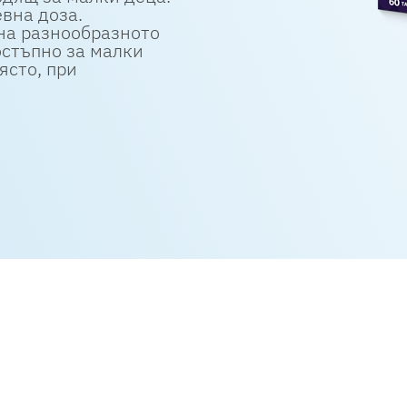
вна доза.
на разнообразното
остъпно за малки
ясто, при