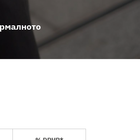
ормалното
% DRHP*