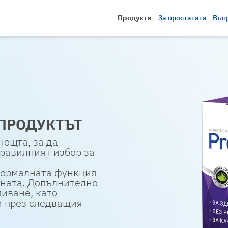
Продукти
За простатата
Въп
 ПРОДУКТЪТ
нощта, за да
правилният избор за
нормалната функция
ината. Допълнително
пиване, като
и през следващия