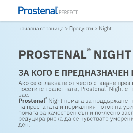
начална страница
>
Продукти
>
Night
®
PROSTENAL
NIGHT
ЗА КОГО Е ПРЕДНАЗНАЧЕН
Ако се оплаквате от често ставане през 
®
посетите тоалетната, Prostenal
Night е 
вас.
®
Prostenal
Night помага за поддържане 
на простатата и нормалния поток на ур
помага за качествен сън и по-лесно зас
редуцира риска да се чувствате уморен
ден.